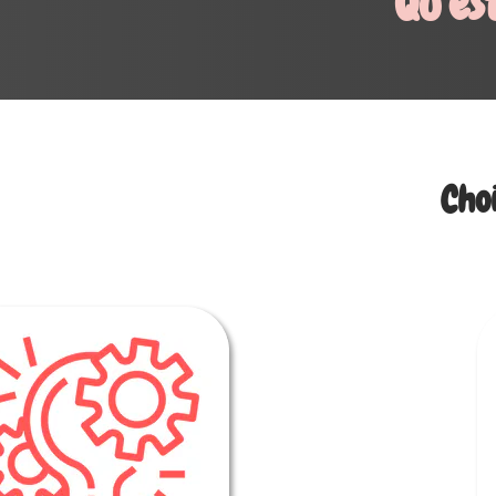
Qu'est ce qu'on propose ?
Choisi l'âge de ton chien :