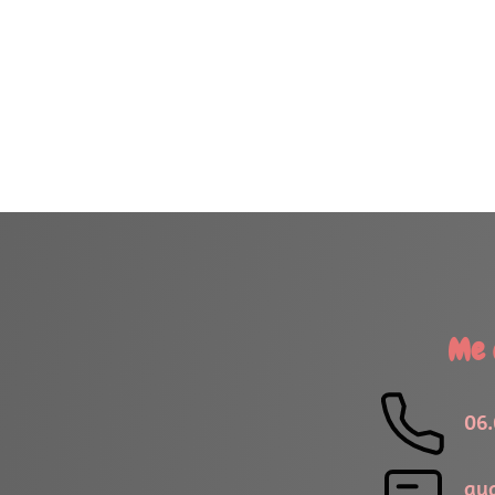
H
Me contacter
Lundi
06.61.21.06.34
Mardi
Mercredi
aude.dog@hotmail.com