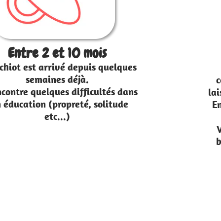
+ de 10 mois
Votre chien a développé des
comportements gênants : il tire en
laisse ou aboie de manière excessive ?
En votre absence, il fugue ou détruit
vos meubles ?
Vous ne pouvez pas le détacher en
balade car il ne revient pas quand
vous l’appelez ?