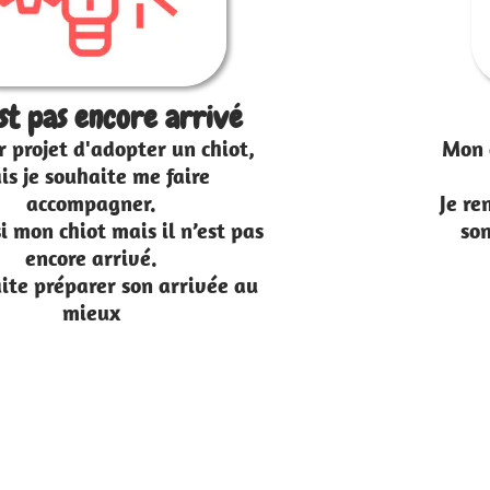
Entre 2 et 10 mois
Mon chiot est arrivé depuis quelques
semaines déjà.
Je rencontre quelques difficultés dans
son éducation (propreté, solitude
etc...)