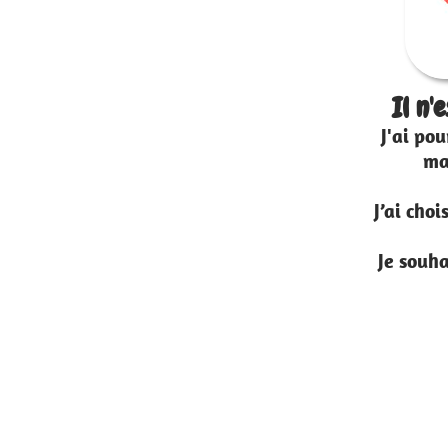
Il n'est pas encore arrivé
J'ai pour projet d'adopter un chiot,
mais je souhaite me faire
accompagner.
J’ai choisi mon chiot mais il n’est pas
encore arrivé.
Je souhaite préparer son arrivée au
mieux