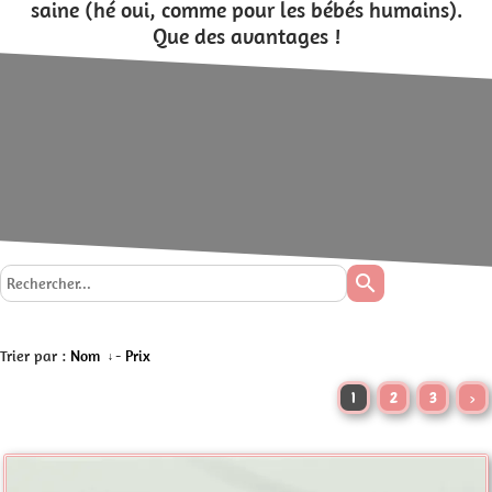
saine (hé oui, comme pour les bébés humains).
Que des avantages !
search
Trier par :
Nom
-
Prix
1
2
3
>