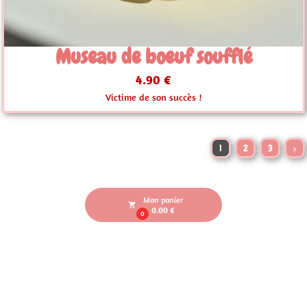
Museau de boeuf soufflé
4.90 €
Victime de son succès !
1
2
3
>
Mon panier
local_grocery_store
0.00 €
0