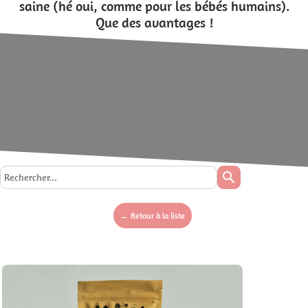
saine (hé oui, comme pour les bébés humains).
Que des avantages !
search
← Retour à la liste