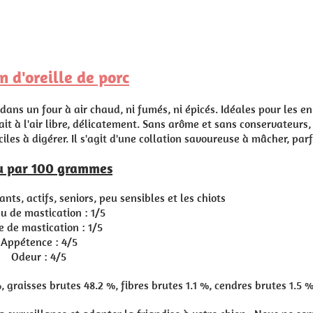
épicés. Idéales pour les en-cas de votre compagnon à pattes !
me et sans conservateurs, elles sont aussi naturellement sans céré
n savoureuse à mâcher, parfaite pour grignoter et mâchouiller.
 chiots
1 %, cendres brutes 1.5 %