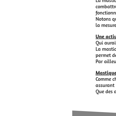
La mastication aide au nettoyage des dents
combattre les bactéries et à assurer une g
fonctionne d’ailleurs en partie sur un princi
Notons que la bonne santé dentaire du chi
la mesure où elle est nécessairement réalis
Une activité physique et mentale à part 
Qui aurait cru que mastiquer pouvait const
La mastication est ainsi très intéressante 
permet de se dépenser un peu et de renforc
Par ailleurs, la mastication est un véritab
Mastiquer pour aider le chiot à faire ses 
Comme chez les enfants, le chiot ressent de
assurant un meilleur développement des mâ
Que des avantages !