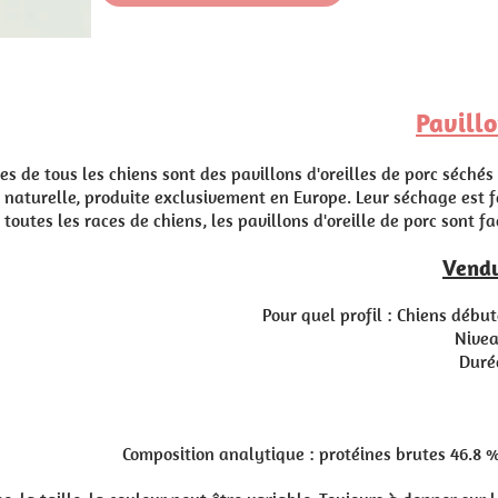
Pavillon d'oreille de porc
d'oreilles de porc séchés dans un four à air chaud, ni fumés, ni 
rope. Leur séchage est fait à l'air libre, délicatement. Sans arô
 d'oreille de porc sont faciles à digérer. Il s'agit d'une collatio
Vendu par 100 grammes
uel profil : Chiens débutants, actifs, seniors, peu sensibles et les
Niveau de mastication : 1/5
Durée de mastication : 1/5
Appétence : 4/5
Odeur : 4/5
 protéines brutes 46.8 %, graisses brutes 48.2 %, fibres brutes 1.