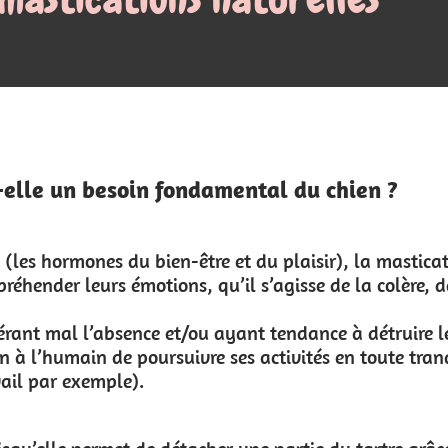
Mon panier
local_grocery_store
0.00 €
0
l du chien ?
 plaisir), la mastication possède un
isse de la colère, de l'excitation, de la
tendance à détruire leur environnement
tivités en toute tranquillité, notamment