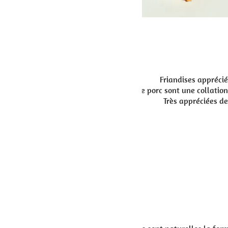
Friandises appréciées de tous les chiens sont des pavillons 
de porc sont une collation naturelle, produite exclusivement en Eu
Très appréciées de toutes les races de chiens, les pavillons
Pour q
Composition analytique :