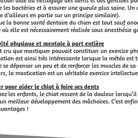
 et des gencives puisqu’elle permet de détacher une pa
ueule plus saine. Un chien qui mastique aura donc auss
pe similaire).
en est tout sauf anodine puisqu’un détartrage est un
ée sous anesthésie générale.
entière
ituer un exercice physique et une gymnastique mentale
lorsque la météo est trop mauvaise pour sortir ou que 
er les muscles de sa mâchoire tout en restant au chau
le exercice intellectuel pour nos compagnons car elle r
dents
 la douleur lorsqu’il “fait ses dents”. Mastiquer perm
choires. C’est enfin une technique de décharge sain