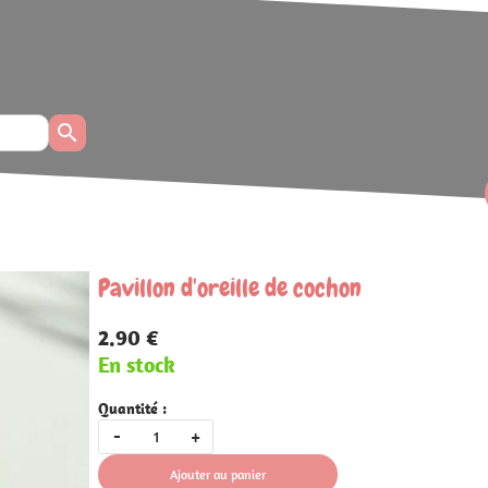
← Retour à la liste
 cochon