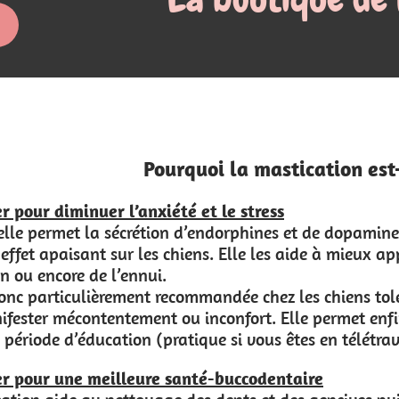
 mastication est-elle un besoin fondamenta
tress
hines et de dopamine (les hormones du bien-être et du
e les aide à mieux appréhender leurs émotions, qu’il s’ag
e chez les chiens tolérant mal l’absence et/ou ayant 
t. Elle permet enfin à l’humain de poursuivre ses ac
vous êtes en télétravail par exemple).
codentaire