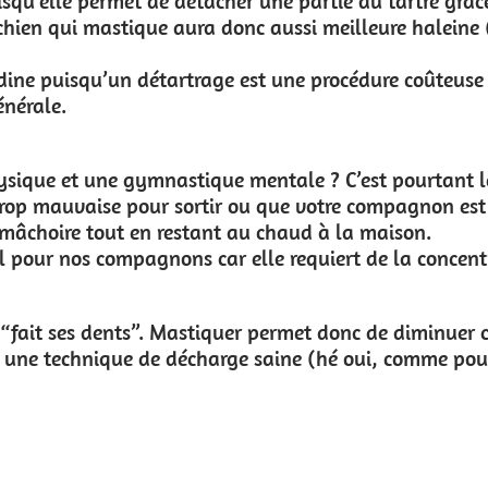
rtie du tartre grâce à la salive qui aide à
i meilleure haleine (les tapis de léchage
e procédure coûteuse et engageante dans
 ? C’est pourtant le cas chez le chien !
votre compagnon est affaibli. Cela lui
d à la maison.
equiert de la concentration.
et donc de diminuer cette douleur tout en
e (hé oui, comme pour les bébés humains).