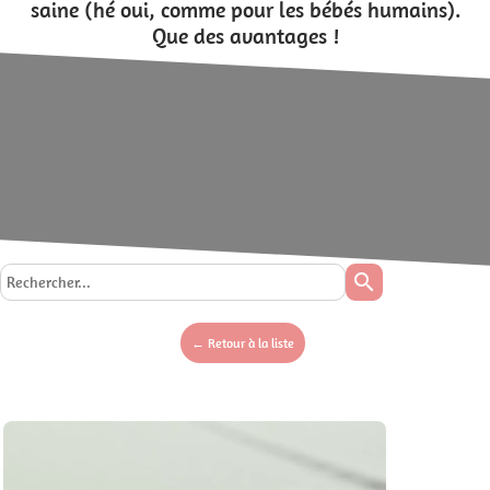
saine (hé oui, comme pour les bébés humains).
Que des avantages !
search
← Retour à la liste