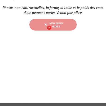
Photos non contractuelles, la forme, la taille et le poids des cous
d'oie peuvent varier. Vendu par pièce.
Mon panier
local_grocery_store
0.00 €
0