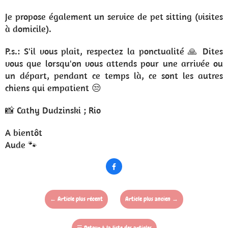
Je propose également un service de pet sitting (visites
à domicile).
P.s.: S'il vous plait, respectez la ponctualité 🙏 Dites
vous que lorsqu'on vous attends pour une arrivée ou
un départ, pendant ce temps là, ce sont les autres
chiens qui empatient 😒
📸 Cathy Dudzinski ; Rio
A bientôt
Aude 🐾

←
Article plus récent
Article plus ancien
→
☰
Retour à la liste des articles