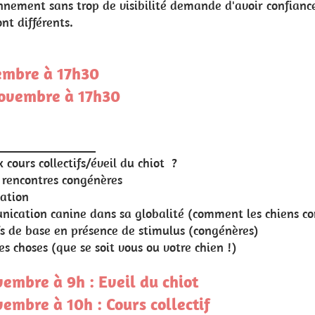
voir confiance l'un envers l'autre.
 les chiens communiquent entre eux, comment notre chien 
ères)
)