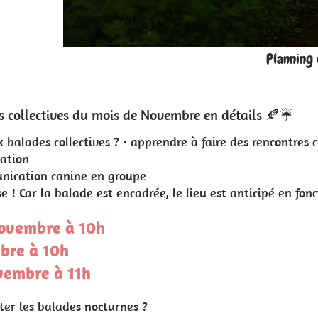
Planning des activités collectives de Novembre
tails 🍂☔️
des rencontres congénères
 anticipé en fonction du groupe et je serais toujours là pou