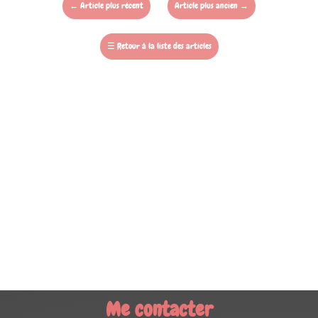
←
Article plus récent
Article plus ancien
→
☰
Retour à la liste des articles
Me contacter