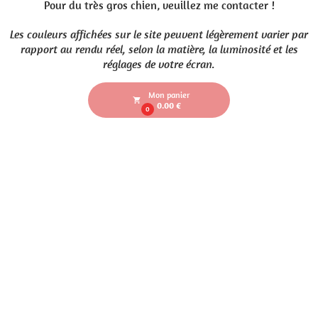
Pour du très gros chien, veuillez me contacter !
Les couleurs affichées sur le site peuvent légèrement varier par
rapport au rendu réel, selon la matière, la luminosité et les
réglages de votre écran.
Mon panier
local_grocery_store
0.00 €
0