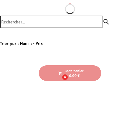
search
Trier par :
Nom
-
Prix
Mon panier
local_grocery_store
0.00 €
0