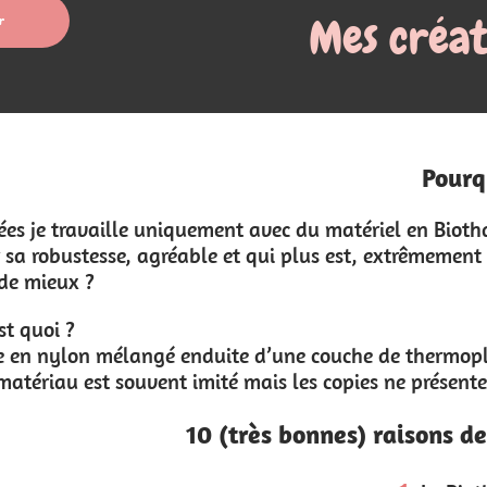
Mes créations de Biothane
Pourquoi le Biothane ?
du matériel en Biothane.
s est, extrêmement facile d'entretien !
 couche de thermoplastique flexible. Fabriqué exclus
les copies ne présentent pas les mêmes avantages que c
onnes) raisons de faire porter du Biothane à