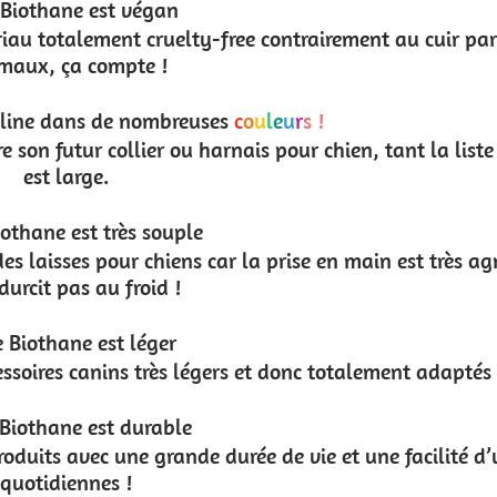
trairement au cuir par exemple. Quand on aime les
 !
ur chien, tant la liste des couleurs vives ou douces
e en main est très agréable pour le maître. De plus,
c totalement adaptés aux petits chiens.
ie et une facilité d’utilisation pour vos balades