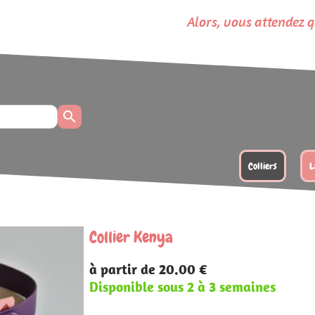
lors, vous attendez quoi pour composer votre ensembl
Colliers
Laisses
Longes
Poignées
 €
 à 3 semaines