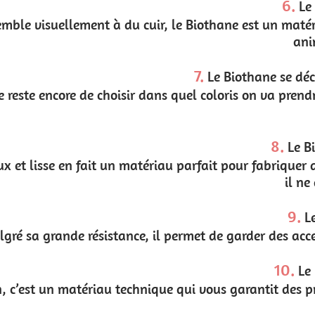
6.
Le Biothane est végan
Biothane est un matériau totalement cruelty-free con
animaux, ça compte !
7.
Le Biothane se décline dans de nombreuses
c
o
u
l
e
u
r
s
el coloris on va prendre son futur collier ou harnais po
est large.
8.
Le Biothane est très souple
ait pour fabriquer des laisses pour chiens car la pris
il ne durcit pas au froid !
9.
Le Biothane est léger
et de garder des accessoires canins très légers et don
10.
Le Biothane est durable
 vous garantit des produits avec une grande durée de v
quotidiennes !