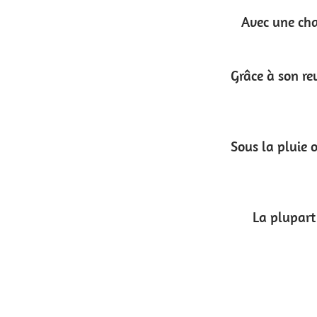
Avec une charge de rupture d’environ 350kg, il
Grâce à son revêtement en plastique, il suffit 
Sous la pluie ou même à la plage, le biothane n’
La plupart des accessoires que l’on fait por
Le vrai Biothane n’est pas irri