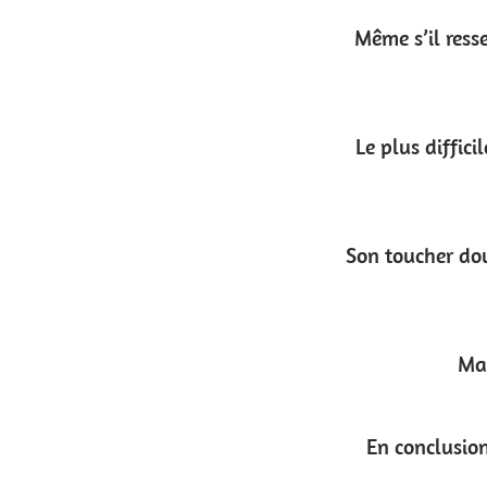
Même s’il ressemble visuellement à du cuir, le 
Le plus difficile reste encore de choisir dans qu
Son toucher doux et lisse en fait un matériau parf
Malgré sa grande résistance, il perm
En conclusion, c’est un matériau technique qui