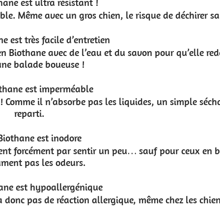
sque de déchirer sa laisse est très improbable !
u savon pour qu’elle redevienne comme neuve, même
des, un simple séchage avec une serviette et c’est
… sauf pour ceux en biothane qui ne retiennent
, même chez les chiens sensibles.