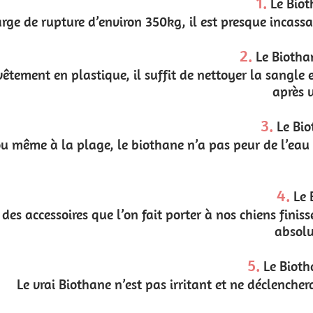
1.
Le Biothane est ultra résistant !
 est presque incassable. Même avec un gros chien, le ri
2.
Le Biothane est très facile d’entretien
de nettoyer la sangle en Biothane avec de l’eau et d
après une balade boueuse !
3.
Le Biothane est imperméable
a pas peur de l’eau ! Comme il n’absorbe pas les liqui
reparti.
4.
Le Biothane est inodore
ter à nos chiens finissent forcément par sentir un peu
absolument pas les odeurs.
5.
Le Biothane est hypoallergénique
tant et ne déclenchera donc pas de réaction allergique