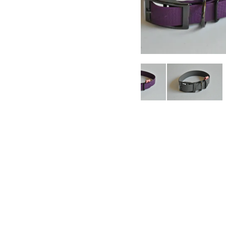
Largeur du collier :
Lar
16mm
19mm
25
Taille :
Couleur de la sangle :
Couleur de Bouclerie :
Quantité :
-
+
Ajouter au panie