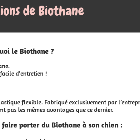
Mon panier
local_grocery_store
0.00 €
0
ivement par l’entreprise américaine Biothane
e dernier.
 son chien :