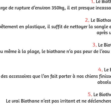
1.
Le Biothane est ultra résistant !
 est presque incassable. Même avec un gros chien, le ri
2.
Le Biothane est très facile d’entretien
de nettoyer la sangle en Biothane avec de l’eau et d
après une balade boueuse !
3.
Le Biothane est imperméable
a pas peur de l’eau ! Comme il n’absorbe pas les liqui
reparti.
4.
Le Biothane est inodore
ter à nos chiens finissent forcément par sentir un peu
absolument pas les odeurs.
5.
Le Biothane est hypoallergénique
tant et ne déclenchera donc pas de réaction allergique