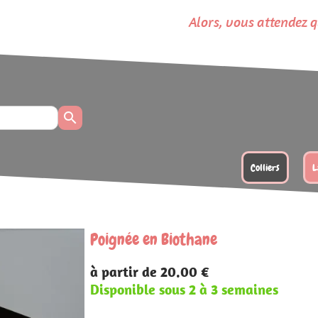
lors, vous attendez quoi pour composer votre ensembl
Colliers
Laisses
Longes
Poignées
ane
 €
 à 3 semaines