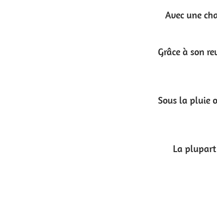
Avec une charge de rupture d’environ 350kg, il
Grâce à son revêtement en plastique, il suffit 
Sous la pluie ou même à la plage, le biothane n’
La plupart des accessoires que l’on fait por
Le vrai Biothane n’est pas irri