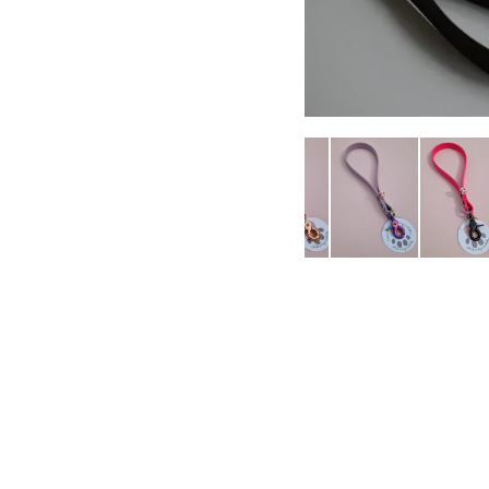
Largeur de la poignée :
16mm
19mm
Couleur du Biothane :
Couleur de Bouclerie :