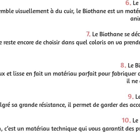
6.
Le Biothane est végan
Biothane est un matériau totalement cruelty-free con
animaux, ça compte !
7.
Le Biothane se décline dans de nombreuses
c
o
u
l
e
u
r
s
el coloris on va prendre son futur collier ou harnais po
est large.
8.
Le Biothane est très souple
ait pour fabriquer des laisses pour chiens car la pris
il ne durcit pas au froid !
9.
Le Biothane est léger
et de garder des accessoires canins très légers et don
10.
Le Biothane est durable
 vous garantit des produits avec une grande durée de v
quotidiennes !