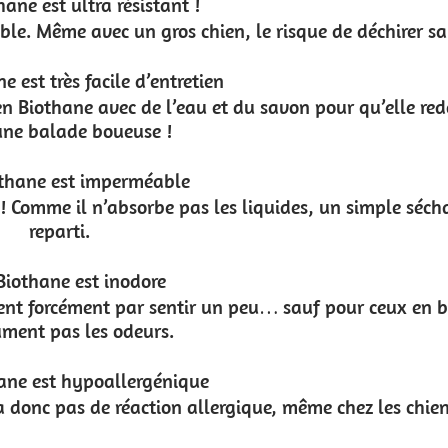
sque de déchirer sa laisse est très improbable !
u savon pour qu’elle redevienne comme neuve, même
des, un simple séchage avec une serviette et c’est
… sauf pour ceux en biothane qui ne retiennent
, même chez les chiens sensibles.