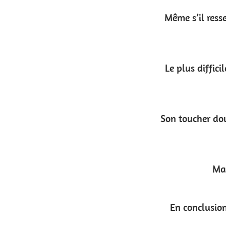
Même s’il ressemble visuellement à du cuir, le 
Le plus difficile reste encore de choisir dans qu
Son toucher doux et lisse en fait un matériau parf
Malgré sa grande résistance, il perm
En conclusion, c’est un matériau technique qui