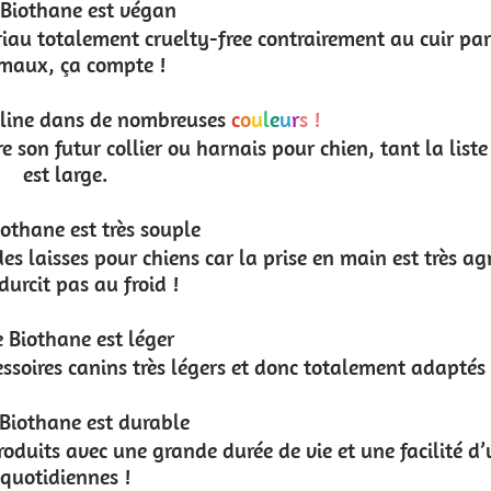
trairement au cuir par exemple. Quand on aime les
 !
ur chien, tant la liste des couleurs vives ou douces
e en main est très agréable pour le maître. De plus,
c totalement adaptés aux petits chiens.
ie et une facilité d’utilisation pour vos balades