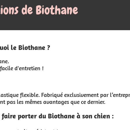
Mon panier
local_grocery_store
0.00 €
0
ivement par l’entreprise américaine Biothane
e dernier.
 son chien :