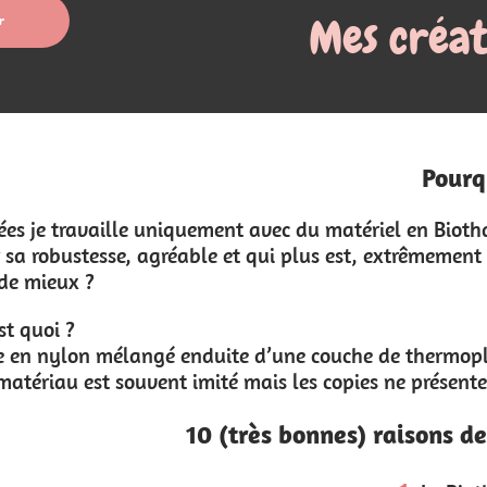
Mes créations de Biothane
Pourquoi le Biothane ?
du matériel en Biothane.
s est, extrêmement facile d'entretien !
 couche de thermoplastique flexible. Fabriqué exclus
les copies ne présentent pas les mêmes avantages que c
onnes) raisons de faire porter du Biothane à