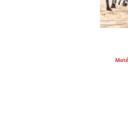
Balade 
Matériels à prévoir : collier plat/harnais Y 