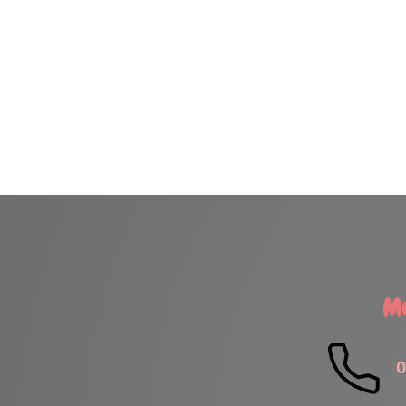
H
Me contacter
FE
Lundi
06.61.21.06.34
Mardi