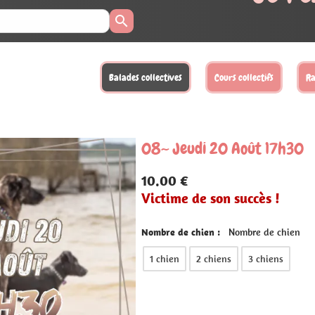
llectifs
Randonnées
Activités loisirs
Balades XL
Sta
oût 17h30
ccès !
bre de chien
3 chiens