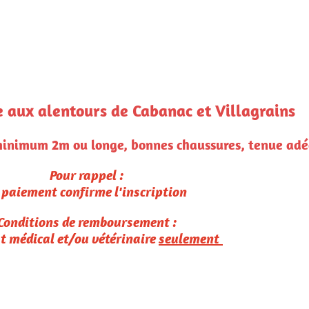
lagrains
 tenue adéquate, de l'eau et des sacs à crotte