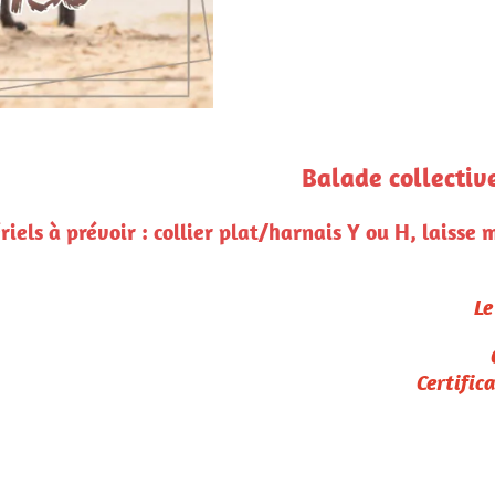
collective aux alentours de Cabanac et Vil
ou H, laisse minimum 2m ou longe, bonnes chaussures,
Pour rappel :
Le paiement confirme l'inscription
Conditions de remboursement :
Certificat médical et/ou vétérinaire
seulement