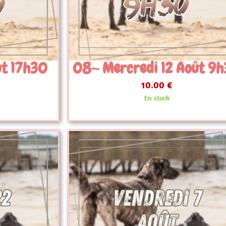
 Août 9h30
08~ Mercredi 26 Ao
9h30
10.00 €
En stock