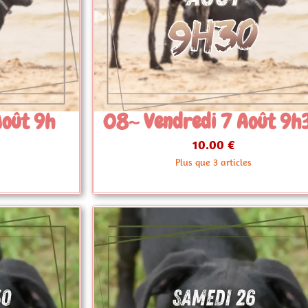
 Août 9h30
09~ Jeudi 24 Septem
17h30
10.00 €
les
En stock