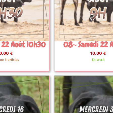
edi 22 Août 9h
08~ Vendredi 7
10.00 €
10.00 €
En stock
Plus que 3 artic