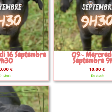
Mercredi 30
09~ Samedi 26 
embre 9h30
10h30
10.00 €
10.00 €
En stock
En stock