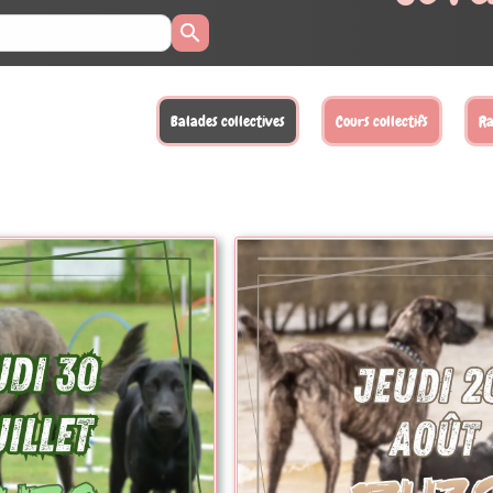
llectifs
Randonnées
Activités loisirs
Balades XL
Sta