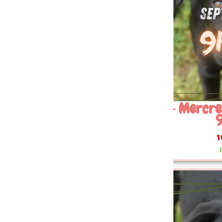
 Mercredi 16 Septembre
09~ 
9h30
Sept
10.00 €
En stock