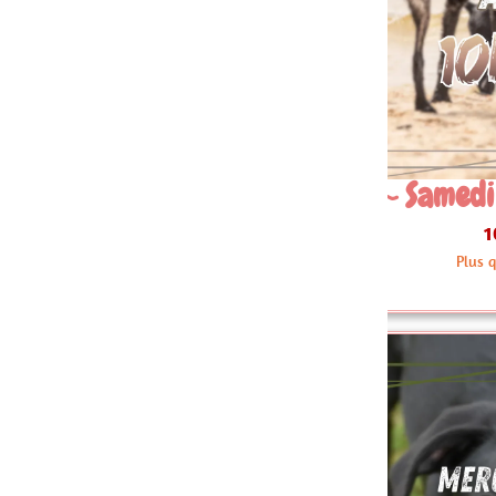
 Samedi 22 Août 10h30
08~ Sam
10.00 €
Plus que 3 articles