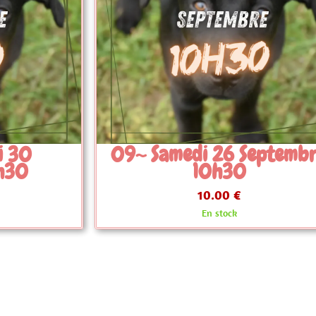
Septembre
09~ Samedi 26 Septem
9h
10.00 €
En stock