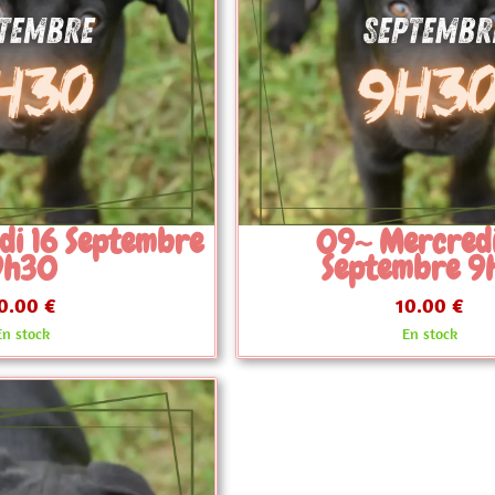
Mercredi 30
09~ Samedi 26 
embre 9h30
10h30
10.00 €
10.00 €
En stock
En stock