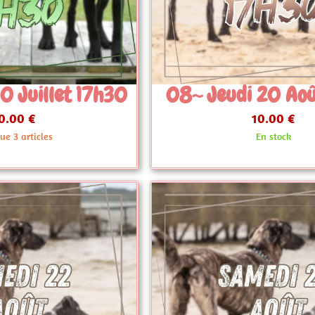
i 20 Août 17h30
08~ Mercredi 12
10.00 €
10.00 €
En stock
Plus que 3 artic