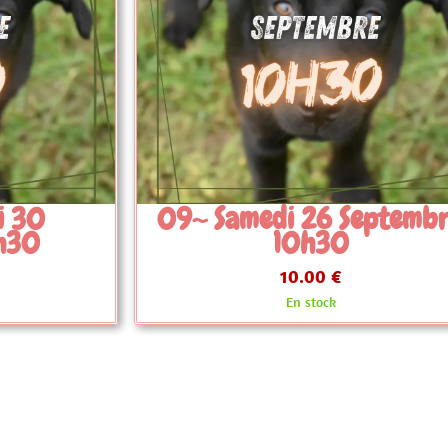
Septembre
09~ Samedi 26 Septem
9h
10.00 €
En stock