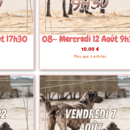
 Août 9h30
08~ Mercredi 26 Ao
9h30
10.00 €
les
En stock