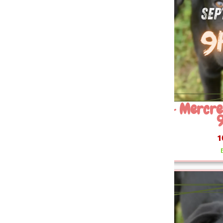
 Mercredi 16 Septembre
09~ 
9h30
Sept
10.00 €
En stock