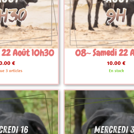
edi 22 Août 9h
08~ Vendredi 7
10.00 €
10.00 €
En stock
Plus que 2 artic