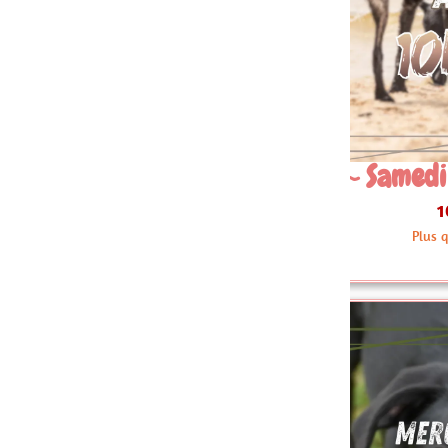
 Samedi 22 Août 10h30
08~ Sam
10.00 €
Plus que 3 articles