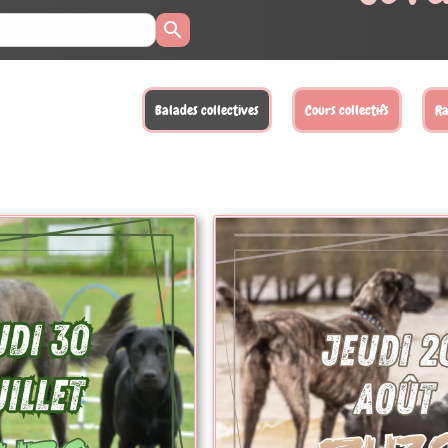
llectifs
Randonnées
Activités loisirs
Balades XL
Sta