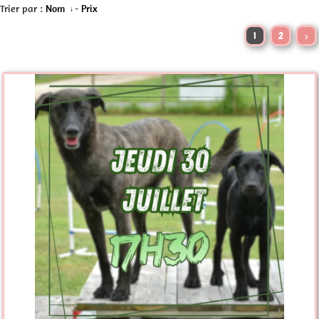
Trier par :
Nom
-
Prix
1
2
>