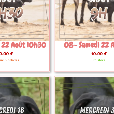
edi 22 Août 9h
08~ Vendredi 7
10.00 €
10.00 €
En stock
Plus que 3 artic