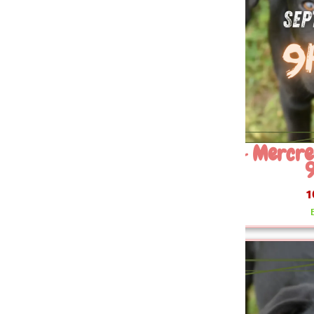
 Mercredi 16 Septembre
09~ 
9h30
Sept
10.00 €
En stock