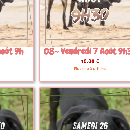
 Août 9h30
09~ Jeudi 24 Septem
17h30
10.00 €
les
En stock