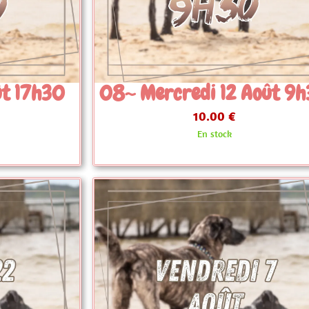
 Août 9h30
08~ Mercredi 26 Ao
9h30
10.00 €
En stock