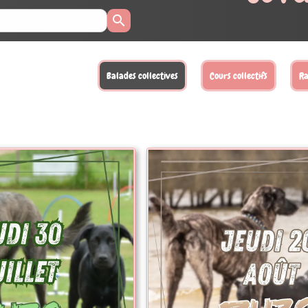
llectifs
Randonnées
Activités loisirs
Balades XL
Sta