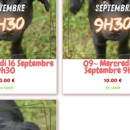
Mercredi 30
09~ Samedi 26 
embre 9h30
10h30
10.00 €
10.00 €
En stock
En stock