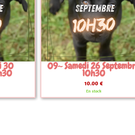
Septembre
09~ Samedi 26 Septem
9h
10.00 €
En stock