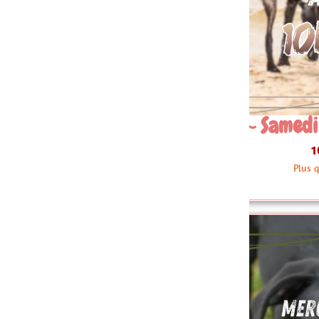
 Samedi 22 Août 10h30
08~ Sam
10.00 €
Plus que 3 articles