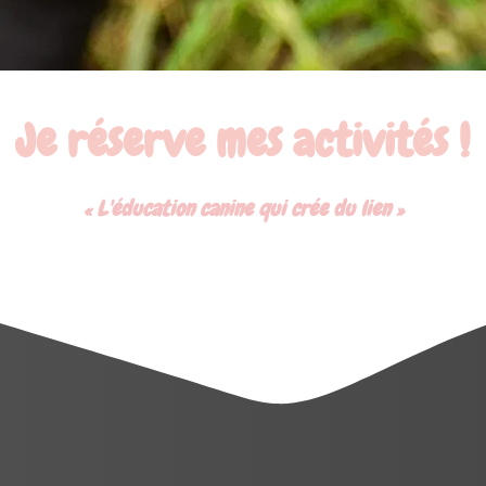
Je réserve mes activités !
« L'éducation canine qui crée du lien »