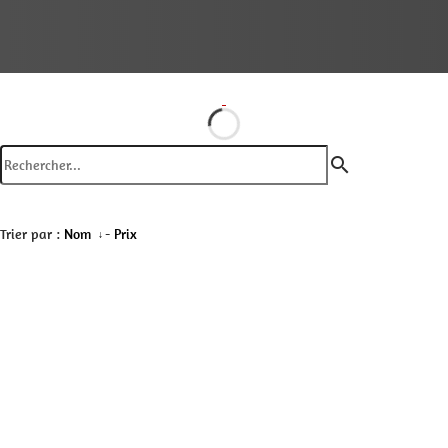
search
Trier par :
Nom
-
Prix