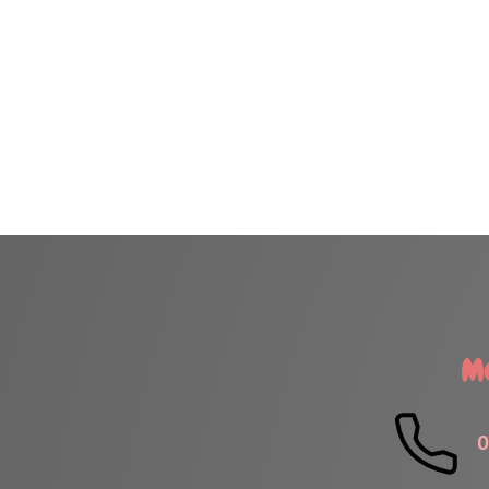
H
Me contacter
FE
Lundi
06.61.21.06.34
Mardi