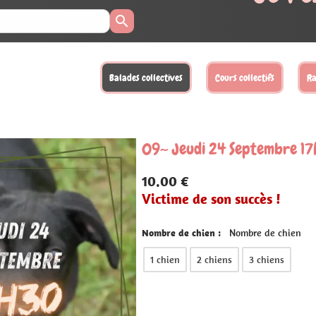
llectifs
Randonnées
Activités loisirs
Balades XL
Sta
eptembre 17h30
ccès !
bre de chien
3 chiens