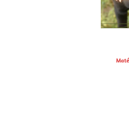
Balade 
Matériels à prévoir : collier plat/harnais Y 