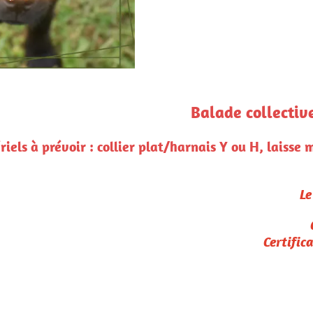
collective aux alentours de Cabanac et Vil
ou H, laisse minimum 2m ou longe, bonnes chaussures,
Pour rappel :
Le paiement confirme l'inscription
Conditions de remboursement :
Certificat médical et/ou vétérinaire
seulement