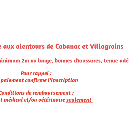
lagrains
 tenue adéquate, de l'eau et des sacs à crotte