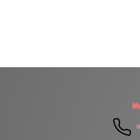
H
Me contacter
Lundi
06.61.21.06.34
Mardi