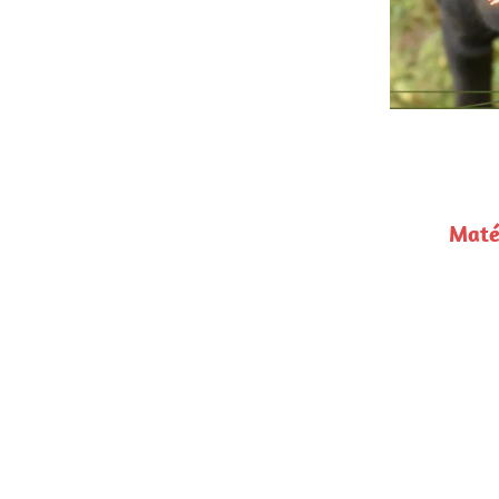
Balade 
Matériels à prévoir : collier plat/harnais Y 