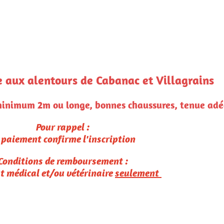
lagrains
 tenue adéquate, de l'eau et des sacs à crotte