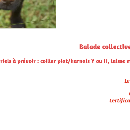
collective aux alentours de Cabanac et Vil
ou H, laisse minimum 2m ou longe, bonnes chaussures,
Pour rappel :
Le paiement confirme l'inscription
Conditions de remboursement :
Certificat médical et/ou vétérinaire
seulement