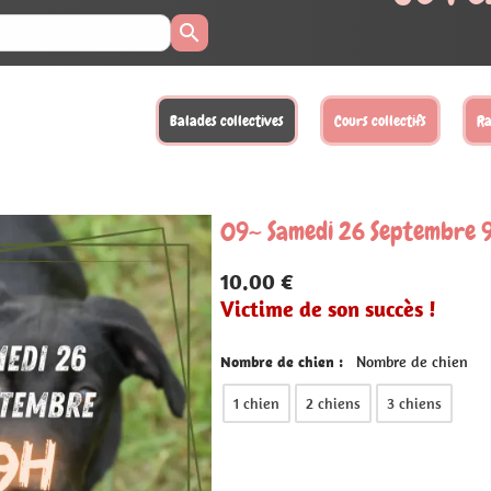
llectifs
Randonnées
Activités loisirs
Balades XL
Sta
Septembre 9h
ccès !
bre de chien
3 chiens