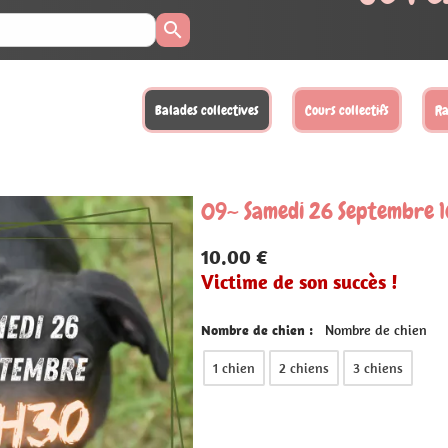
llectifs
Randonnées
Activités loisirs
Balades XL
Sta
Septembre 10h30
ccès !
bre de chien
3 chiens