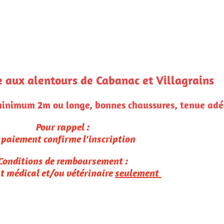
lagrains
 tenue adéquate, de l'eau et des sacs à crotte