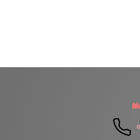
H
Me contacter
Lundi
06.61.21.06.34
Mardi