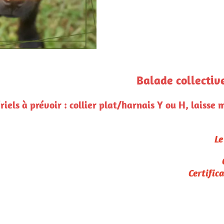
collective aux alentours de Cabanac et Vil
ou H, laisse minimum 2m ou longe, bonnes chaussures,
Pour rappel :
Le paiement confirme l'inscription
Conditions de remboursement :
Certificat médical et/ou vétérinaire
seulement