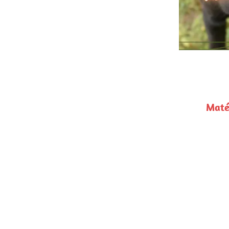
Balade 
Matériels à prévoir : collier plat/harnais Y 