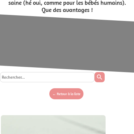
saine (hé oui, comme pour les bébés humains).
Que des avantages !
search
← Retour à la liste