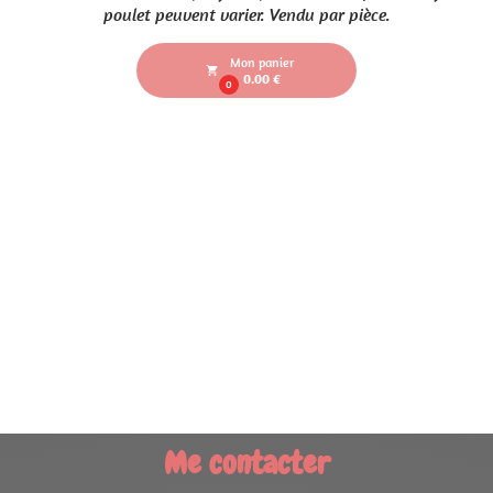
poulet peuvent varier. Vendu par pièce.
Mon panier
local_grocery_store
0.00 €
0
Me contacter