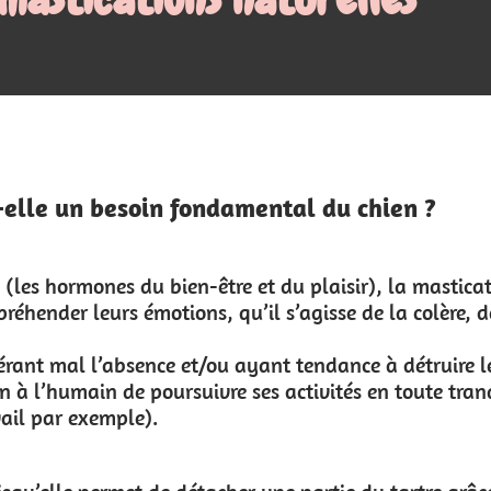
Mon panier
local_grocery_store
0.00 €
0
l du chien ?
 plaisir), la mastication possède un
isse de la colère, de l'excitation, de la
tendance à détruire leur environnement
tivités en toute tranquillité, notamment