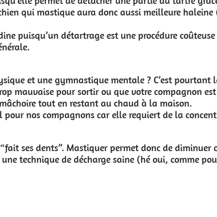
rtie du tartre grâce à la salive qui aide à
i meilleure haleine (les tapis de léchage
e procédure coûteuse et engageante dans
 ? C’est pourtant le cas chez le chien !
votre compagnon est affaibli. Cela lui
d à la maison.
equiert de la concentration.
et donc de diminuer cette douleur tout en
e (hé oui, comme pour les bébés humains).