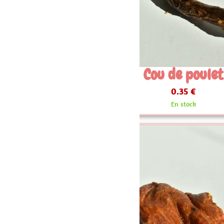
Cou de poulet
Cubes d
0.35 €
À par
En stock
Plus