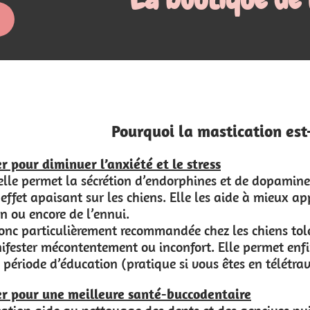
 mastication est-elle un besoin fondamenta
tress
hines et de dopamine (les hormones du bien-être et du
e les aide à mieux appréhender leurs émotions, qu’il s’ag
e chez les chiens tolérant mal l’absence et/ou ayant 
t. Elle permet enfin à l’humain de poursuivre ses ac
vous êtes en télétravail par exemple).
codentaire