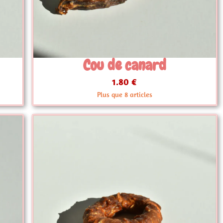
anard
Cou de dinde
3.50 €
icles
Plus que 4 articles