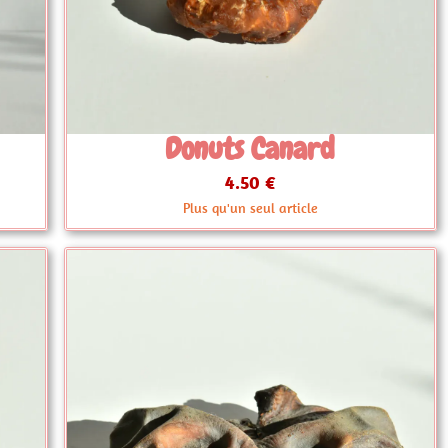
anard
Donuts Poulet
4.50 €
article
Plus que 3 articles