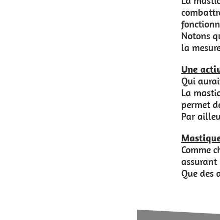
La mastication aide au nettoyage des dents
combattre les bactéries et à assurer une g
fonctionne d’ailleurs en partie sur un princi
Notons que la bonne santé dentaire du chi
la mesure où elle est nécessairement réalis
Une activité physique et mentale à part 
Qui aurait cru que mastiquer pouvait const
La mastication est ainsi très intéressante 
permet de se dépenser un peu et de renforc
Par ailleurs, la mastication est un véritab
Mastiquer pour aider le chiot à faire ses 
Comme chez les enfants, le chiot ressent de
assurant un meilleur développement des mâ
Que des avantages !