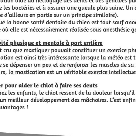
 et des gencives puisqu’elle permet de détacher une pa
ueule plus saine. Un chien qui mastique aura donc auss
pe similaire).
en est tout sauf anodine puisqu’un détartrage est un
ée sous anesthésie générale.
entière
ituer un exercice physique et une gymnastique mentale
lorsque la météo est trop mauvaise pour sortir ou que 
er les muscles de sa mâchoire tout en restant au chau
le exercice intellectuel pour nos compagnons car elle r
dents
 la douleur lorsqu’il “fait ses dents”. Mastiquer perm
choires. C’est enfin une technique de décharge sain